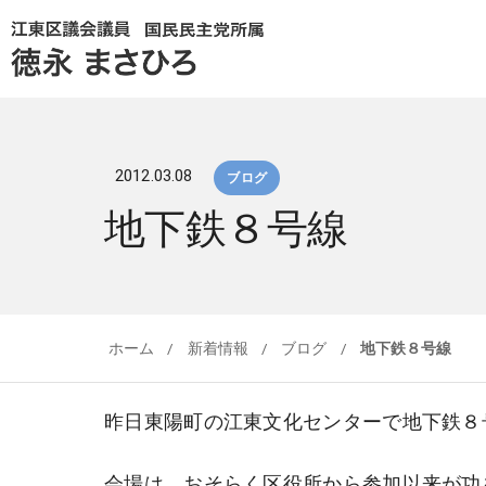
2012.03.08
ブログ
地下鉄８号線
ホーム
/
新着情報
/
ブログ
/
地下鉄８号線
昨日東陽町の江東文化センターで地下鉄８
会場は、おそらく区役所から参加以来が功