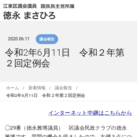
2020.06.11
議会報告
令和2年6月11日 令和２年第
２回定例会
ホーム
/
新着情報
/
議会報告
/
令和2年6月11日 令和２年第２回定例会
インターネット中継はこちらから
◯29番（徳永雅博議員） 区議会民政クラブの徳永
雅博です。質問の機会を得ましたので、大綱３点につ