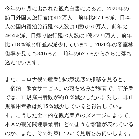
今年の６月に出された観光白書によると、2020年の
訪日外国人旅行者は412万人、前年比87.1％減、日本
人の国内宿泊旅行延べ人数は1億6,070万人、前年比
48.4％減、日帰り旅行延べ人数は1億3,271万人、前年
比51.8％減と軒並み減少しています。2020年の客室稼
働率を見ても34.6％と、前年の62.7％からさらに落ち
込んでいます。
また、コロナ後の産業別の景況感の推移を見ると、
「宿泊・飲食サービス」の落ち込みが顕著で、宿泊業
では、正規雇用者数が約８％減少したのに対し、非正
規雇用者数は約15％減少していると報告していま
す。こうした全国的な観光業界のダメージによって、
本区の観光関連事業者にどのような影響が表れている
のか、また、その対策について見解をお伺いします。