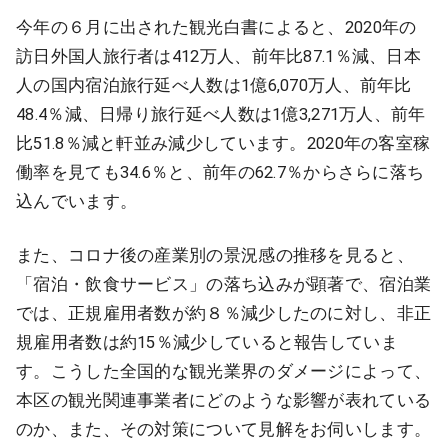
今年の６月に出された観光白書によると、2020年の
訪日外国人旅行者は412万人、前年比87.1％減、日本
人の国内宿泊旅行延べ人数は1億6,070万人、前年比
48.4％減、日帰り旅行延べ人数は1億3,271万人、前年
比51.8％減と軒並み減少しています。2020年の客室稼
働率を見ても34.6％と、前年の62.7％からさらに落ち
込んでいます。
また、コロナ後の産業別の景況感の推移を見ると、
「宿泊・飲食サービス」の落ち込みが顕著で、宿泊業
では、正規雇用者数が約８％減少したのに対し、非正
規雇用者数は約15％減少していると報告していま
す。こうした全国的な観光業界のダメージによって、
本区の観光関連事業者にどのような影響が表れている
のか、また、その対策について見解をお伺いします。