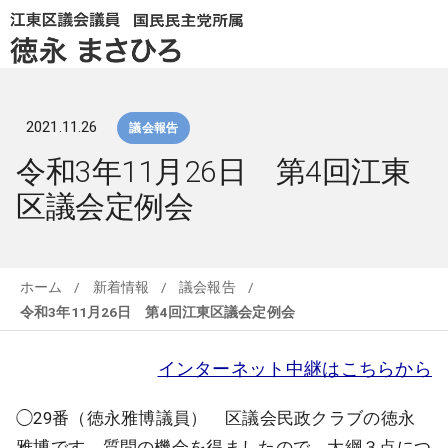
2021.11.26
議会報告
令和3年11月26日 第4回江東
区議会定例会
ホーム
/
新着情報
/
議会報告
/
令和3年11月26日 第4回江東区議会定例会
インターネット中継はこちらから
◯29番（徳永雅博議員） 区議会民政クラブの徳永
雅博です。質問の機会を得ましたので、大綱３点につ